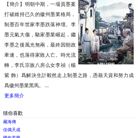
【簡介】明朝中期，一場貢墨案
打破維持已久的徽州墨業格局，
制墨百年世家李墨跌落神壇。李
墨元氣大傷，駱家墨業崛起，繼
李墨之後風光無兩，最終因朝政
牽連，也落得家敗人亡。時光流
轉，李氏宗族八房么女李禎（楊
紫 飾）爲解決生計毅然走上制墨之路，憑藉天資和努力成
爲徽州墨業黑馬。 ...
更多簡介
猜你喜歡
藏海傳
佳偶天成
國色芳華