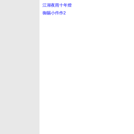
江湖夜雨十年燈
御賜小仵作2