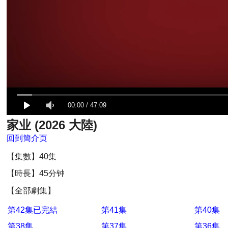
00:00
/
47:09
家业 (2026 大陸)
回到簡介页
【集數】40集
【時長】45分钟
【全部劇集】
第42集已完結
第41集
第40集
第38集
第37集
第36集