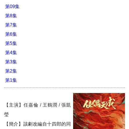
第09集
第8集
第7集
第6集
第5集
第4集
第3集
第2集
第1集
【主演】任嘉倫 / 王鶴潤 / 張凱
瑩
【簡介】該劇改編自十四郎的同