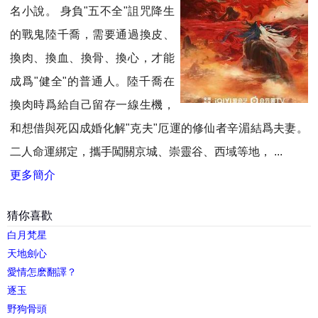
名小說。 身負"五不全"詛咒降生
的戰鬼陸千喬，需要通過換皮、
換肉、換血、換骨、換心，才能
成爲"健全"的普通人。陸千喬在
換肉時爲給自己留存一線生機，
和想借與死囚成婚化解"克夫"厄運的修仙者辛湄結爲夫妻。
二人命運綁定，攜手闖關京城、崇靈谷、西域等地， ...
更多簡介
猜你喜歡
白月梵星
天地劍心
愛情怎麽翻譯？
逐玉
野狗骨頭