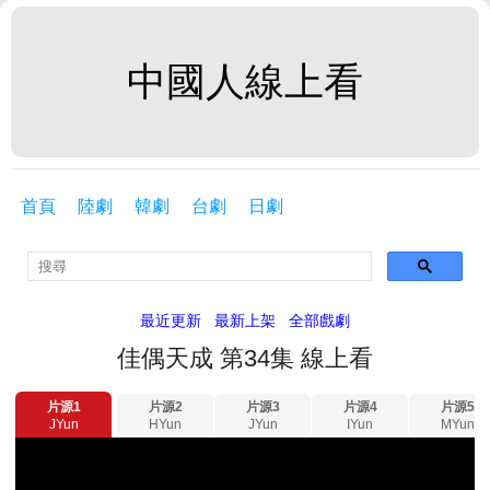
中國人線上看
首頁
陸劇
韓劇
台劇
日劇
最近更新
最新上架
全部戲劇
佳偶天成 第34集 線上看
片源1
片源2
片源3
片源4
片源5
JYun
HYun
JYun
IYun
MYun