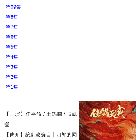
第09集
第8集
第7集
第6集
第5集
第4集
第3集
第2集
第1集
【主演】任嘉倫 / 王鶴潤 / 張凱
瑩
【簡介】該劇改編自十四郎的同