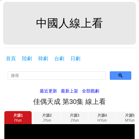
中國人線上看
首頁
陸劇
韓劇
台劇
日劇
最近更新
最新上架
全部戲劇
佳偶天成 第30集 線上看
片源1
片源2
片源3
片源4
片源5
IYun
JYun
JYun
HYun
MYun