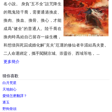
名小說。 身負"五不全"詛咒降生
的戰鬼陸千喬，需要通過換皮、
換肉、換血、換骨、換心，才能
成爲"健全"的普通人。陸千喬在
換肉時爲給自己留存一線生機，
和想借與死囚成婚化解"克夫"厄運的修仙者辛湄結爲夫妻。
二人命運綁定，攜手闖關京城、崇靈谷、西域等地， ...
更多簡介
猜你喜歡
白月梵星
天地劍心
愛情怎麽翻譯？
逐玉
野狗骨頭