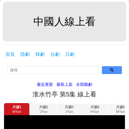
中國人線上看
首頁
陸劇
韓劇
台劇
日劇
最近更新
最新上架
全部戲劇
淮水竹亭 第5集 線上看
片源1
片源2
片源3
片源4
片源5
MYun
JYun
JYun
HYun
MYun