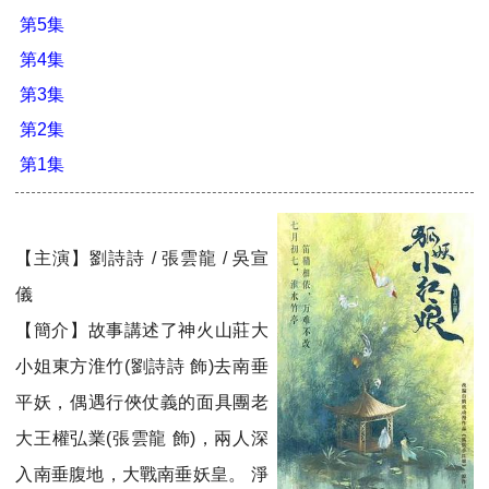
第5集
第4集
第3集
第2集
第1集
【主演】劉詩詩 / 張雲龍 / 吳宣
儀
【簡介】故事講述了神火山莊大
小姐東方淮竹(劉詩詩 飾)去南垂
平妖，偶遇行俠仗義的面具團老
大王權弘業(張雲龍 飾)，兩人深
入南垂腹地，大戰南垂妖皇。 淨