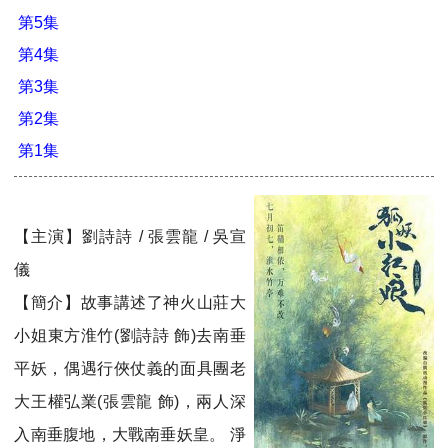
第5集
第4集
第3集
第2集
第1集
【主演】劉詩詩 / 張雲龍 / 吳宣
儀
【簡介】故事講述了神火山莊大
小姐東方淮竹(劉詩詩 飾)去南垂
平妖，偶遇行俠仗義的面具團老
大王權弘業(張雲龍 飾)，兩人深
入南垂腹地，大戰南垂妖皇。 淨