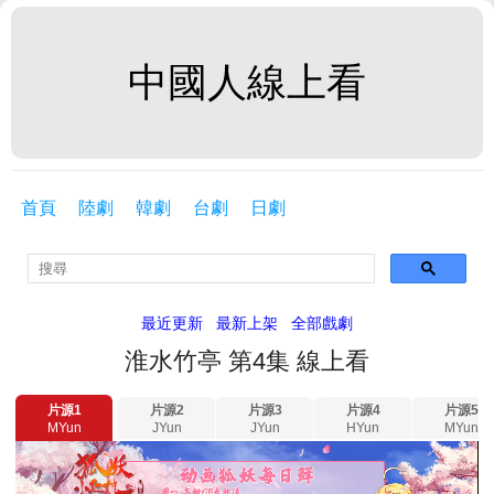
中國人線上看
首頁
陸劇
韓劇
台劇
日劇
最近更新
最新上架
全部戲劇
淮水竹亭 第4集 線上看
片源1
片源2
片源3
片源4
片源5
MYun
JYun
JYun
HYun
MYun