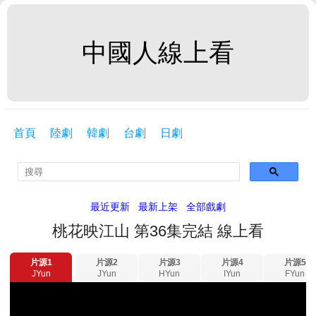
中國人線上看
首頁
陸劇
韓劇
台劇
日劇
最近更新
最新上架
全部戲劇
桃花映江山 第36集完結 線上看
片源1
片源2
片源3
片源4
片源5
JYun
JYun
HYun
IYun
FYun