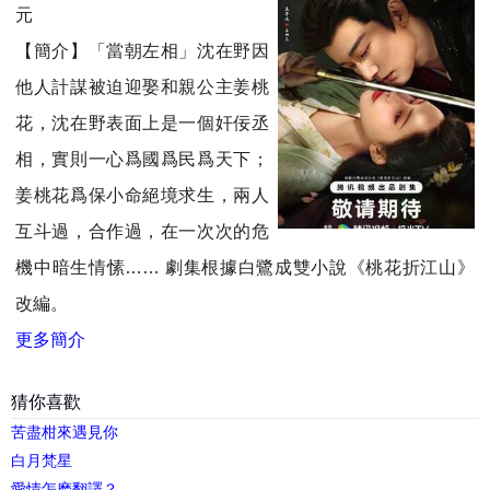
元
【簡介】「當朝左相」沈在野因
他人計謀被迫迎娶和親公主姜桃
花，沈在野表面上是一個奸佞丞
相，實則一心爲國爲民爲天下；
姜桃花爲保小命絕境求生，兩人
互斗過，合作過，在一次次的危
機中暗生情愫…… 劇集根據白鷺成雙小說《桃花折江山》
改編。
更多簡介
猜你喜歡
苦盡柑來遇見你
白月梵星
愛情怎麽翻譯？