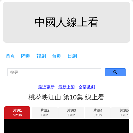
中國人線上看
首頁
陸劇
韓劇
台劇
日劇
最近更新
最新上架
全部戲劇
桃花映江山 第10集 線上看
片源1
片源2
片源3
片源4
片源5
MYun
IYun
JYun
JYun
HYun