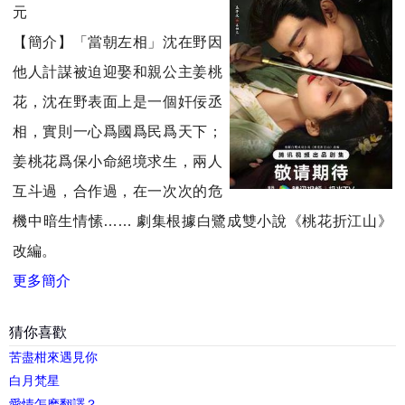
元
【簡介】「當朝左相」沈在野因
他人計謀被迫迎娶和親公主姜桃
花，沈在野表面上是一個奸佞丞
相，實則一心爲國爲民爲天下；
姜桃花爲保小命絕境求生，兩人
互斗過，合作過，在一次次的危
機中暗生情愫…… 劇集根據白鷺成雙小說《桃花折江山》
改編。
更多簡介
猜你喜歡
苦盡柑來遇見你
白月梵星
愛情怎麽翻譯？