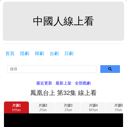
中國人線上看
首頁
陸劇
韓劇
台劇
日劇
最近更新
最新上架
全部戲劇
鳳凰台上 第32集 線上看
片源1
片源2
片源3
片源4
片源5
HYun
JYun
JYun
MYun
IYun