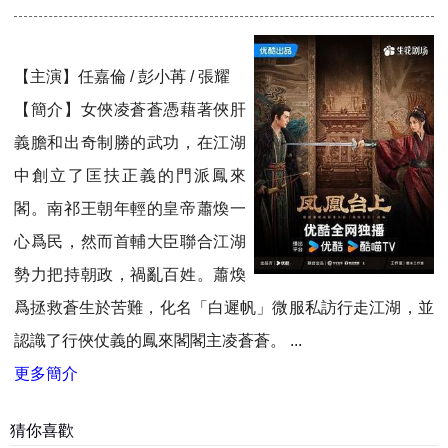
【主演】任嘉倫 / 彭小苒 / 張耀
【簡介】女俠凌蒼蒼憑藉著俠肝
義膽和出奇制勝的武功，在江湖
中創立了匡扶正義的門派鳳來
閣。南祁王朝年輕的皇帝蕭煥一
心爲民，然而首輔大臣聯合江湖
勢力把持朝政，禍亂百姓。蕭煥
爲拯救蒼生於苦難，化名「白遲帆」微服私訪行走江湖，並
認識了行俠仗義的鳳來閣閣主凌蒼蒼。 ...
更多簡介
猜你喜歡