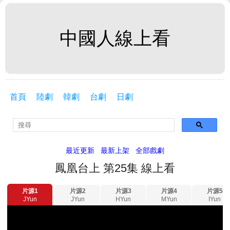
中國人線上看
首頁
陸劇
韓劇
台劇
日劇
最近更新
最新上架
全部戲劇
鳳凰台上 第25集 線上看
片源1
片源2
片源3
片源4
片源5
JYun
JYun
HYun
MYun
IYun