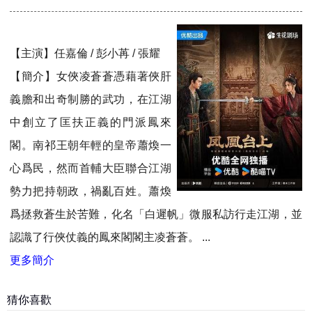
【主演】任嘉倫 / 彭小苒 / 張耀
【簡介】女俠凌蒼蒼憑藉著俠肝
義膽和出奇制勝的武功，在江湖
中創立了匡扶正義的門派鳳來
閣。南祁王朝年輕的皇帝蕭煥一
心爲民，然而首輔大臣聯合江湖
勢力把持朝政，禍亂百姓。蕭煥
爲拯救蒼生於苦難，化名「白遲帆」微服私訪行走江湖，並
認識了行俠仗義的鳳來閣閣主凌蒼蒼。 ...
更多簡介
猜你喜歡