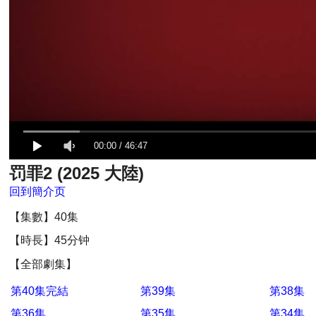
00:00
/
46:47
罚罪2 (2025 大陸)
回到簡介页
【集數】40集
【時長】45分钟
【全部劇集】
第40集完結
第39集
第38集
第36集
第35集
第34集