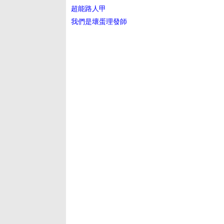
超能路人甲
我們是壞蛋理發師