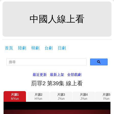
中國人線上看
首頁
陸劇
韓劇
台劇
日劇
最近更新
最新上架
全部戲劇
罰罪2 第39集 線上看
片源1
片源2
片源3
片源4
片源5
MYun
HYun
JYun
JYun
IYun