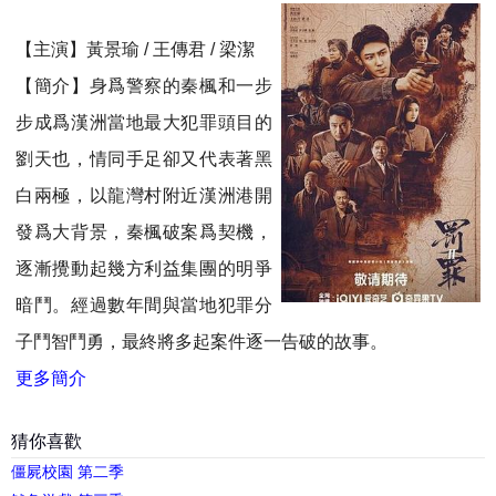
【主演】黃景瑜 / 王傳君 / 梁潔
【簡介】身爲警察的秦楓和一步
步成爲漢洲當地最大犯罪頭目的
劉天也，情同手足卻又代表著黑
白兩極，以龍灣村附近漢洲港開
發爲大背景，秦楓破案爲契機，
逐漸攪動起幾方利益集團的明爭
暗鬥。經過數年間與當地犯罪分
子鬥智鬥勇，最終將多起案件逐一告破的故事。
更多簡介
猜你喜歡
僵屍校園 第二季