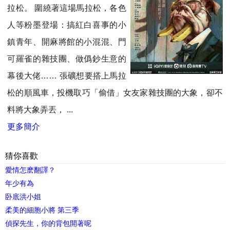
拉松。 圍繞著這場馬拉松，各色
人等粉墨登場：搞紅白喜事的小
鎮青年、開麻將館的小混混、門
可羅雀的雜技團、做僞鈔生意的
幕後大佬…… 張礦想要搭上馬拉
松的順風車，投機取巧「偷借」女友家雜技團的大象，卻不
料將大象弄丟， ...
更多簡介
猜你喜歡
愛情怎麽翻譯？
年少有為
卧底洪小姐
柔美的細胞小將 第三季
偵探先生，你的背包開著呢