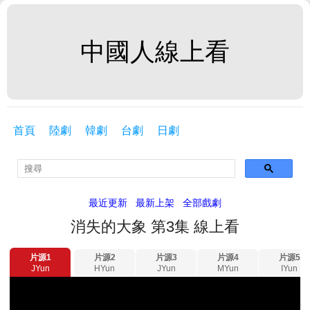
中國人線上看
首頁
陸劇
韓劇
台劇
日劇
最近更新
最新上架
全部戲劇
消失的大象 第3集 線上看
片源1
片源2
片源3
片源4
片源5
JYun
HYun
JYun
MYun
IYun