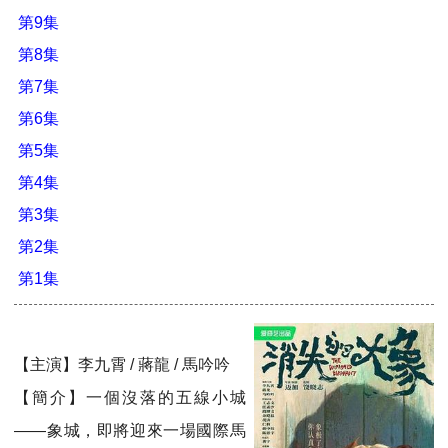
第9集
第8集
第7集
第6集
第5集
第4集
第3集
第2集
第1集
【主演】李九霄 / 蔣龍 / 馬吟吟
【簡介】一個沒落的五線小城
——象城，即將迎來一場國際馬