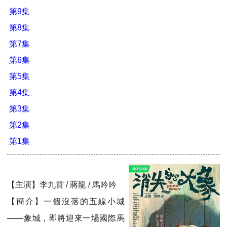
第9集
第8集
第7集
第6集
第5集
第4集
第3集
第2集
第1集
【主演】李九霄 / 蔣龍 / 馬吟吟
【簡介】一個沒落的五線小城
——象城，即將迎來一場國際馬