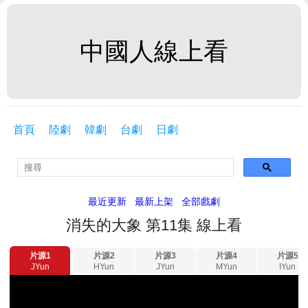
中國人線上看
首頁
陸劇
韓劇
台劇
日劇
最近更新
最新上架
全部戲劇
消失的大象 第11集 線上看
片源1
片源2
片源3
片源4
片源5
JYun
HYun
JYun
MYun
IYun