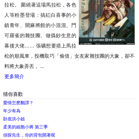
拉松。 圍繞著這場馬拉松，各色
人等粉墨登場：搞紅白喜事的小
鎮青年、開麻將館的小混混、門
可羅雀的雜技團、做僞鈔生意的
幕後大佬…… 張礦想要搭上馬拉
松的順風車，投機取巧「偷借」女友家雜技團的大象，卻不
料將大象弄丟， ...
更多簡介
猜你喜歡
愛情怎麽翻譯？
年少有為
卧底洪小姐
柔美的細胞小將 第三季
偵探先生，你的背包開著呢