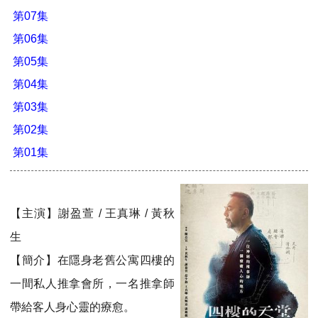
第07集
第06集
第05集
第04集
第03集
第02集
第01集
【主演】謝盈萱 / 王真琳 / 黃秋
生
【簡介】在隱身老舊公寓四樓的
一間私人推拿會所，一名推拿師
帶給客人身心靈的療愈。