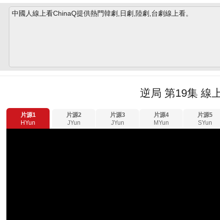
中國人線上看ChinaQ提供熱門韓劇,日劇,陸劇,台劇線上看。
逆局 第19集 線
片源1
片源2
片源3
片源4
片源5
HYun
JYun
JYun
MYun
SYun