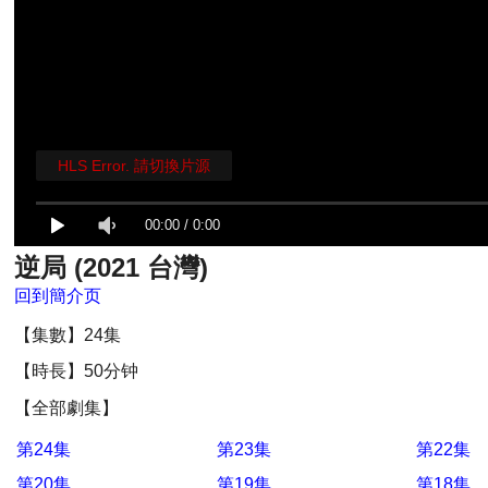
HLS Error. 請切換片源
00:00
/
0:00
逆局 (2021 台灣)
回到簡介页
【集數】24集
【時長】50分钟
【全部劇集】
第24集
第23集
第22集
第20集
第19集
第18集