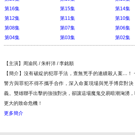
第16集
第15集
第14集
第12集
第11集
第10集
第08集
第07集
第06集
第04集
第03集
第02集
【主演】周渝民 / 朱軒洋 / 李銘順
【簡介】沒有破綻的犯罪手法，查無兇手的連續殺人案…！ 
警方與罪犯不得不攜手合作，深入命案現場與兇手博弈對決
義。雙雄聯手出擊的強強對決，卻讓這場魔鬼交易暗潮洶湧，
更大的致命危機！
更多簡介