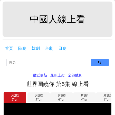
中國人線上看
首頁
陸劇
韓劇
台劇
日劇
最近更新
最新上架
全部戲劇
世界圍繞你 第5集 線上看
片源1
片源2
片源3
片源4
片源5
JYun
JYun
HYun
MYun
IYun