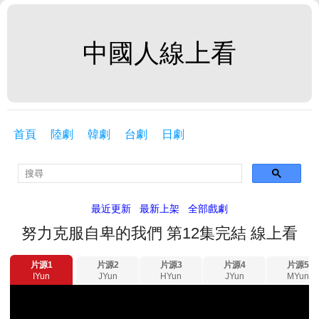
中國人線上看
首頁
陸劇
韓劇
台劇
日劇
最近更新
最新上架
全部戲劇
努力克服自卑的我們 第12集完結 線上看
片源1
片源2
片源3
片源4
片源5
IYun
JYun
HYun
JYun
MYun