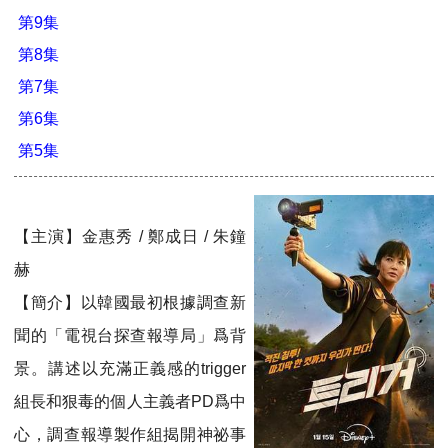
第9集
第8集
第7集
第6集
第5集
【主演】金惠秀 / 鄭成日 / 朱鐘
赫
【簡介】以韓國最初根據調查新
聞的「電視台探查報導局」爲背
景。講述以充滿正義感的trigger
組長和狠毒的個人主義者PD爲中
心，調查報導製作組揭開神祕事