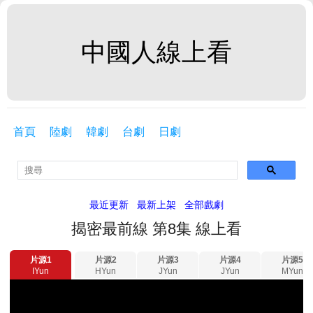
中國人線上看
首頁
陸劇
韓劇
台劇
日劇
最近更新
最新上架
全部戲劇
揭密最前線 第8集 線上看
片源1
片源2
片源3
片源4
片源5
IYun
HYun
JYun
JYun
MYun