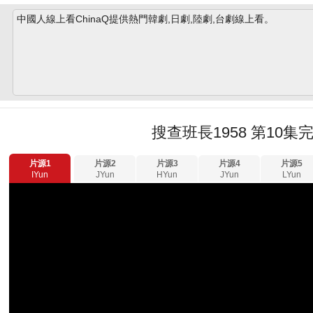
中國人線上看ChinaQ提供熱門韓劇,日劇,陸劇,台劇線上看。
搜查班長1958 第10集
片源1
片源2
片源3
片源4
片源5
IYun
JYun
HYun
JYun
LYun