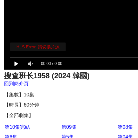
HLS Error. 請切換片源
00:00
/
0:00
搜查班长1958 (2024 韓國)
回到簡介页
【集數】10集
【時長】60分钟
【全部劇集】
第10集完結
第09集
第08集
第6集
第5集
第04集