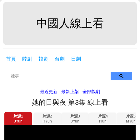
中國人線上看
首頁
陸劇
韓劇
台劇
日劇
最近更新
最新上架
全部戲劇
她的日與夜 第3集 線上看
片源1
片源2
片源3
片源4
片源5
JYun
HYun
JYun
IYun
MYun