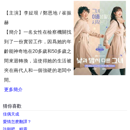
【主演】李姃垠 / 鄭恩地 / 崔振
赫
【簡介】一名女性在檢察機關找
到了一份實習工作，因爲她的年
齡能神奇地在20多歲和50多歲之
間來迴轉換，這使得她的生活被
夾在兩代人和一個強硬的老闆中
間。
更多簡介
猜你喜歡
佳偶天成
愛情怎麽翻譯？
許願吧，精靈