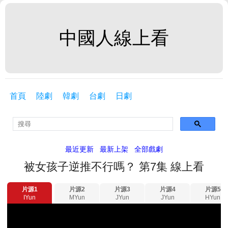
中國人線上看
首頁
陸劇
韓劇
台劇
日劇
最近更新
最新上架
全部戲劇
被女孩子逆推不行嗎？ 第7集 線上看
片源1
片源2
片源3
片源4
片源5
IYun
MYun
JYun
JYun
HYun