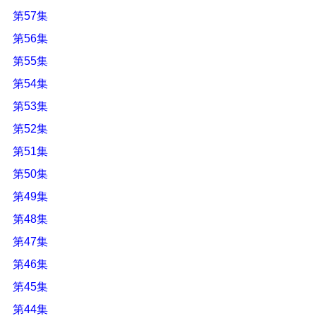
第57集
第56集
第55集
第54集
第53集
第52集
第51集
第50集
第49集
第48集
第47集
第46集
第45集
第44集