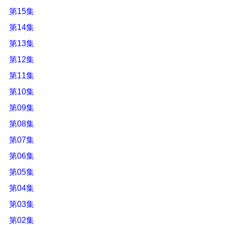
第15集
第14集
第13集
第12集
第11集
第10集
第09集
第08集
第07集
第06集
第05集
第04集
第03集
第02集