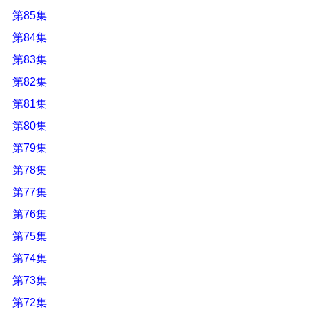
第85集
第84集
第83集
第82集
第81集
第80集
第79集
第78集
第77集
第76集
第75集
第74集
第73集
第72集