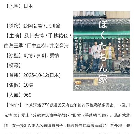
【地區】日本
【導演】鯨岡弘識 / 北川瞳
【主演】及川光博 / 手越祐也 /
白鳥玉季 / 田中直樹 / 井之脅海
【類型】劇情 / 喜劇 / 愛情
【標籤】
【首播】2025-10-12(日本)
【集數】10集
【人氣】969
【簡介】
本劇講述了50歲溫柔又有些笨拙的同性戀波多野玄一（及川
光博 飾）愛上了冷酷的38歲中學教師作田索（手越祐也 飾）。爲追求愛
情，玄一提出以兩人名義購買房子，既是告白也爲製造羈絆。意外地，他