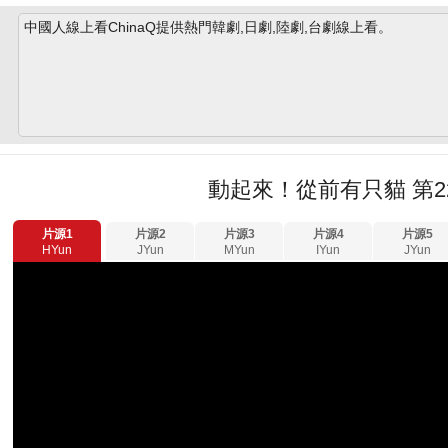
中國人線上看ChinaQ提供熱門韓劇,日劇,陸劇,台劇線上看。
動起來！從前有只貓 第2
片源1
片源2
片源3
片源4
片源5
HYun
JYun
MYun
IYun
JYun