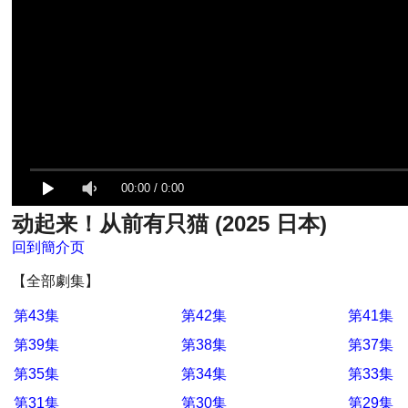
00:00
/
0:00
动起来！从前有只猫 (2025 日本)
回到簡介页
【全部劇集】
第43集
第42集
第41集
第39集
第38集
第37集
第35集
第34集
第33集
第31集
第30集
第29集