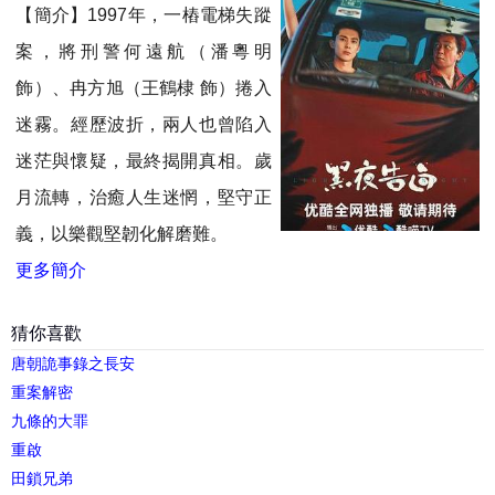
【簡介】1997年，一樁電梯失蹤
案，將刑警何遠航（潘粵明
飾）、冉方旭（王鶴棣 飾）捲入
迷霧。經歷波折，兩人也曾陷入
迷茫與懷疑，最終揭開真相。歲
月流轉，治癒人生迷惘，堅守正
義，以樂觀堅韌化解磨難。
更多簡介
猜你喜歡
唐朝詭事錄之長安
重案解密
九條的大罪
重啟
田鎖兄弟