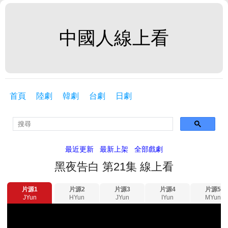
中國人線上看
首頁
陸劇
韓劇
台劇
日劇
最近更新
最新上架
全部戲劇
黑夜告白 第21集 線上看
片源1
片源2
片源3
片源4
片源5
JYun
HYun
JYun
IYun
MYun