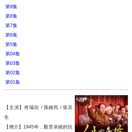
第9集
第8集
第7集
第6集
第5集
第04集
第03集
第02集
第01集
【主演】佟瑞欣 / 孫維民 / 張京
生
【簡介】1945年，艱苦卓絕的抗