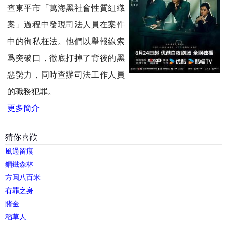
查東平市「萬海黑社會性質組織
案」過程中發現司法人員在案件
中的徇私枉法。他們以舉報線索
爲突破口，徹底打掉了背後的黑
惡勢力，同時查辦司法工作人員
的職務犯罪。
更多簡介
猜你喜歡
風過留痕
鋼鐵森林
方圓八百米
有罪之身
賭金
稻草人