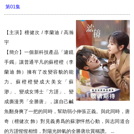
第01集
【主演】檀健次 / 李蘭迪 / 高瀚
宇
【簡介】一個新科技產品「濾鏡
手鐲」讓普通平凡的蘇橙橙（李
蘭迪 飾）擁有了改變容貌的能
力。蘇橙橙變成大美女「蘇
渺」、變成女博士「方謹」、變
成撕漫男「全勝唐」，讓自己鹹
魚翻身爽了一把的同時，幫助弱小伸張正義。與此同時，唐
奇（檀健次 飾）對見義勇爲的蘇渺怦然心動，與志同道合
的方謹惺惺相惜，對陽光帥氣的全勝唐欣賞稱讚。 ...