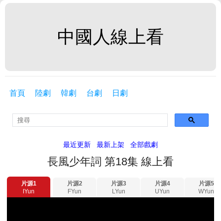
中國人線上看
首頁
陸劇
韓劇
台劇
日劇
最近更新
最新上架
全部戲劇
長風少年詞 第18集 線上看
片源1
片源2
片源3
片源4
片源5
IYun
FYun
LYun
UYun
WYun