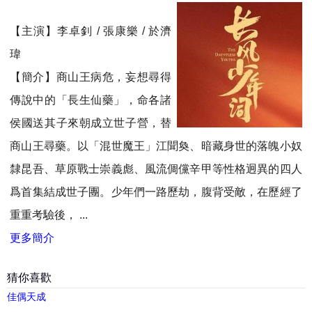
【主演】李卓釗 / 張康樂 / 於濟
瑋
【簡介】商山王病危，妄想尋得
傳說中的「長生仙藥」，命各諸
侯國送其子來朝成立世子營，替
商山王尋藥。以「混世魔王」江聞奐、暗藏身世的落魄小奴
隸昆吾、草原戰士崇義彪、風流倜儻辛甲等性格迥異的四人
爲首集結成世子團。少年們一路歷劫，腹背受敵，在歷經了
重重考驗後， ...
更多簡介
猜你喜歡
佳偶天成