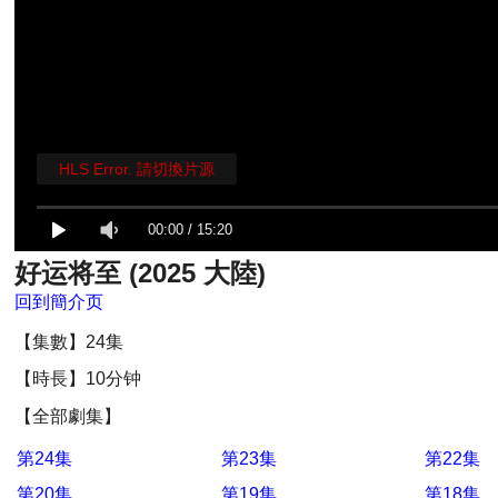
HLS Error. 請切換片源
00:00
/
15:20
好运将至 (2025 大陸)
回到簡介页
【集數】24集
【時長】10分钟
【全部劇集】
第24集
第23集
第22集
第20集
第19集
第18集