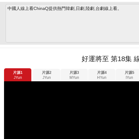
中國人線上看ChinaQ提供熱門韓劇,日劇,陸劇,台劇線上看。
好運將至 第18集 
片源1
片源2
片源3
片源4
片源5
JYun
JYun
MYun
HYun
IYun