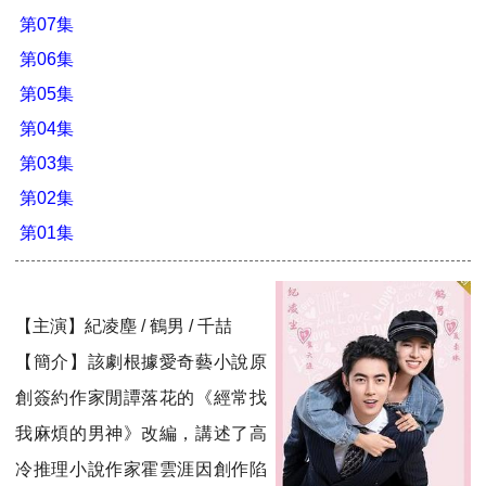
第07集
第06集
第05集
第04集
第03集
第02集
第01集
【主演】紀凌塵 / 鶴男 / 千喆
【簡介】該劇根據愛奇藝小說原
創簽約作家閒譚落花的《經常找
我麻煩的男神》改編，講述了高
冷推理小說作家霍雲涯因創作陷