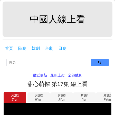
中國人線上看
首頁
陸劇
韓劇
台劇
日劇
最近更新
最新上架
全部戲劇
甜心萌探 第17集 線上看
片源1
片源2
片源3
片源4
片源5
JYun
HYun
JYun
IYun
FYun