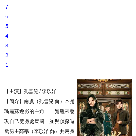
7
6
5
4
3
2
1
【主演】孔雪兒 / 李歌洋
【簡介】南虞（孔雪兒 飾）本是
瑪麗蘇遊戲的主角，一覺醒來發
現自己竟身處民國，並與偵探遊
戲男主高寒（李歌洋 飾）共用身