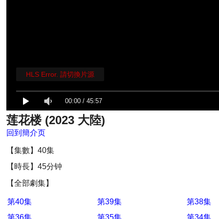
HLS Error. 請切換片源
00:00
/
45:57
莲花楼 (2023 大陸)
回到簡介页
【集數】40集
【時長】45分钟
【全部劇集】
第40集
第39集
第38集
第36集
第35集
第34集