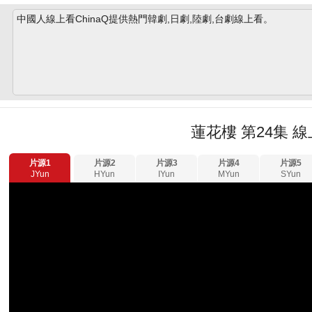
中國人線上看ChinaQ提供熱門韓劇,日劇,陸劇,台劇線上看。
蓮花樓 第24集 
片源1
片源2
片源3
片源4
片源5
JYun
HYun
IYun
MYun
SYun