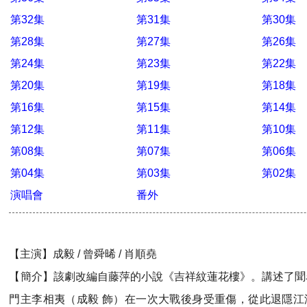
第32集
第31集
第30集
第28集
第27集
第26集
第24集
第23集
第22集
第20集
第19集
第18集
第16集
第15集
第14集
第12集
第11集
第10集
第08集
第07集
第06集
第04集
第03集
第02集
演唱會
番外
【主演】成毅 / 曾舜晞 / 肖順堯
【簡介】該劇改編自藤萍的小說《吉祥紋蓮花樓》。講述了聞
門主李相夷（成毅 飾）在一次大戰後身受重傷，從此退隱江