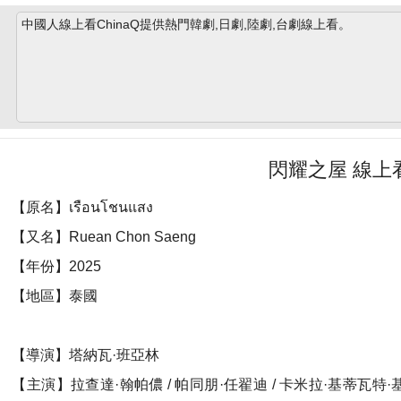
中國人線上看ChinaQ提供熱門韓劇,日劇,陸劇,台劇線上看。
閃耀之屋 線上
【原名】เรือนโชนแสง
【又名】Ruean Chon Saeng
【年份】2025
【地區】泰國
【導演】塔納瓦·班亞林
【主演】拉查達·翰帕儂 / 帕同朋·任翟迪 / 卡米拉·基蒂瓦特·基