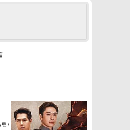
看
恩 /