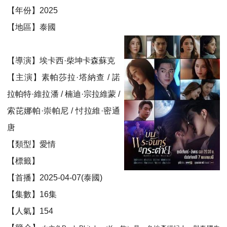
【年份】2025
【地區】泰國
【導演】埃卡西·柴坤卡森蘇克
【主演】素帕莎拉·塔納查 / 諾
拉帕特·維拉潘 / 楠迪·宗拉維蒙 /
索芘娜帕·崇帕尼 / 忖拉維·密通
唐
【類型】愛情
【標籤】
【首播】2025-04-07(泰國)
【集數】16集
【人氣】154