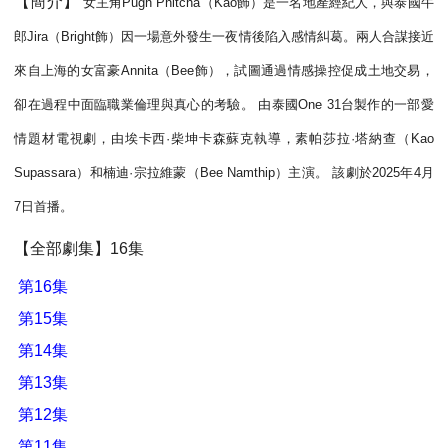
【簡介】
女主角Pugh Phitcha（Kao飾）是一名地產經紀人，與泰國牛
郎Jira（Bright飾）因一場意外發生一夜情後陷入感情糾葛。兩人合謀接近
來自上海的女富豪Annita（Bee飾），試圖通過情感操控促成土地交易，
卻在過程中面臨職業倫理與真心的考驗。 由泰國One 31台製作的一部愛
情題材電視劇，由埃卡西·柴坤卡森蘇克執導，素帕莎拉·塔納查（Kao
Supassara）和楠迪·宗拉維蒙（Bee Namthip）主演。 該劇於2025年4月
7日首播。
【全部劇集】16集
第16集
第15集
第14集
第13集
第12集
第11集