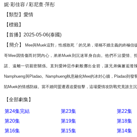
妮·彩佳容 / 彩尼查·萍彤
【類型】愛情
【標籤】
【首播】2025-05-06(泰國)
【簡介】
Mee與Muek這對」性感致死「的兄弟，堪稱不婚主義的終極信
哥Mee因情傷而封閉內心，弟弟Muek則沉迷單身自由。他們不沾愛情、
諾、遠離一切親密關係。直到愛神惡作劇般擲出金箭，讓兄弟倆邂逅潑
Namphueng與Pladao。Namphueng執意融化Mee的冰封心牆，Pladao則
陷Muek的情感防線。當不婚同盟遭遇追愛狙擊，這場愛情攻防戰究竟誰主
【全部劇集】
第24集完結
第23集
第22集
第20集
第19集
第18集
第16集
第15集
第14集