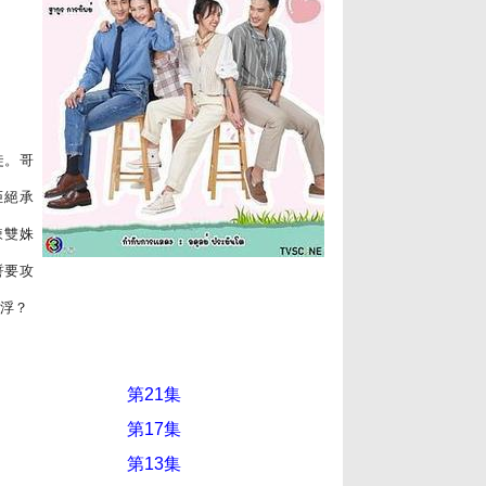
徒。哥
拒絕承
辣雙姝
發誓要攻
沉浮？
第21集
第17集
第13集