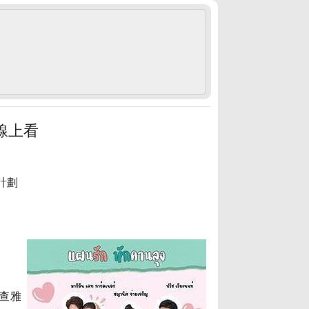
線上看
情計劃
 查雅