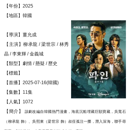
【年份】2025
【地區】韓國
【導演】薑允成
【主演】柳承龍 / 梁世宗 / 林秀
晶 / 李東輝 / 金義城
【類型】劇情 / 懸疑 / 歷史
【標籤】
【首播】2025-07-16(韓國)
【集數】11集
【人氣】1072
【簡介】
該劇改編自韓國熱門漫畫，海底沉船埋藏巨額寶藏，吳寬石
（柳承龍 飾）、吳熙東（梁世宗 飾）叔侄孤注一擲，潛入深海，聯手尋