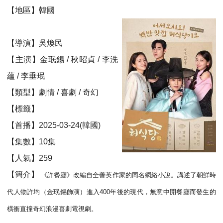
【地區】韓國
【導演】吳煥民
【主演】金珉錫 / 秋昭貞 / 李洗
蘊 / 李垂珉
【類型】劇情 / 喜劇 / 奇幻
【標籤】
【首播】2025-03-24(韓國)
【集數】10集
【人氣】259
【簡介】
《許餐廳》改編自全善英作家的同名網絡小說。講述了朝鮮時
代人物許均（金珉錫飾演）進入400年後的現代，無意中開餐廳而發生的
橫衝直撞奇幻浪漫喜劇電視劇。