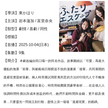
【導演】東かほり
【主演】岩本蓮加 / 富里奈央
【類型】劇情 / 喜劇 / 同性
【標籤】
【首播】2025-10-04(日本)
【集數】9集
【簡介】
本劇改編自田口囁一的同名作品。故事圍繞以「可愛」爲最大
優點的無業「前輩」與被截稿日期窮追不捨的漫畫家「後輩」共同展開的
逃避現實題材喜劇。兩人時而嘗試用匪夷所思的方法封印現代人寸不離身
的手機，時而在公園重拾童心，時而用稿費購買豪華食材……在這個人人
強調時間性價比與成本效益的時代，她們不顧時間與金錢，更不顧及後
果，只要靈光一閃就立刻行動，盡情上演一場場「逃避現實」的戲碼。