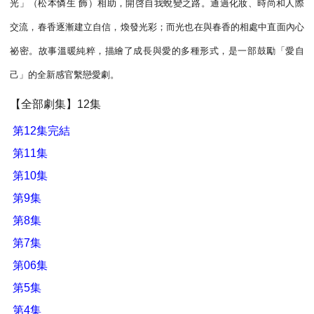
光」（松本憐生 飾）相助，開啓自我蛻變之路。通過化妝、時尚和人際
交流，春香逐漸建立自信，煥發光彩；而光也在與春香的相處中直面內心
祕密。故事溫暖純粹，描繪了成長與愛的多種形式，是一部鼓勵「愛自
己」的全新感官繫戀愛劇。
【全部劇集】12集
第12集完結
第11集
第10集
第9集
第8集
第7集
第06集
第5集
第4集