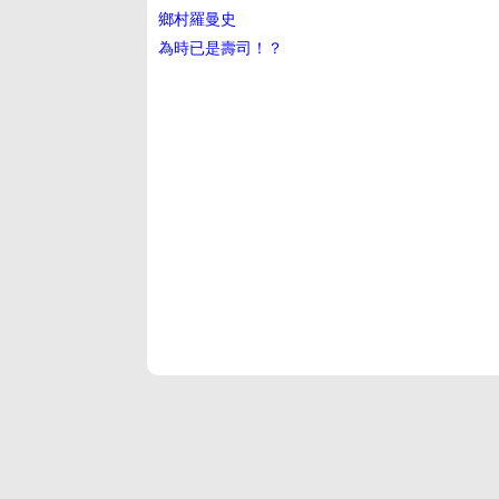
鄉村羅曼史
為時已是壽司！？