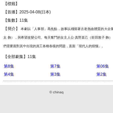
【標籤】
【首播】2025-04-08(日本)
【集數】11集
【簡介】
本劇以「人事部」爲焦點，故事以殘留著古老熱血體質的大企業
太 飾），與希望改變公司、每天奮鬥的女主人公·真野直己（前田敦子 飾
們需要面對其中出現的員工各種各樣的問題，直面「現代人的煩惱」。
【全部劇集】11集
第8集
第7集
第06集
第4集
第3集
第2集
©
chinaq