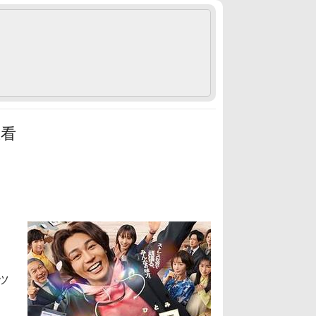
上看
テツ