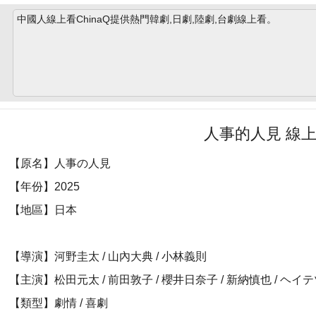
中國人線上看ChinaQ提供熱門韓劇,日劇,陸劇,台劇線上看。
人事的人見 線
【原名】人事の人見
【年份】2025
【地區】日本
【導演】河野圭太 / 山內大典 / 小林義則
【主演】松田元太 / 前田敦子 / 櫻井日奈子 / 新納慎也 / ヘイ
【類型】劇情 / 喜劇