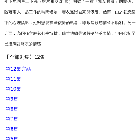
年下男同事上下亮（駒木根葵汰 飾）開始了一種「相互觀察」的關係。
隨著兩人一起工作的時間增加，麻衣逐漸被亮所吸引。然而，由於初戀留
下的心理陰影，她對戀愛有著複雜的執念，導致這段感情並不順利。另一
方面，亮同樣對麻衣心生情愫，儘管他總是保持冷靜的表情，但內心卻早
已溢滿對麻衣的情感…
【全部劇集】12集
第12集完結
第11集
第10集
第9集
第8集
第7集
第6集
第5集