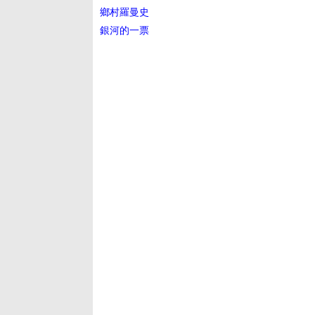
鄉村羅曼史
銀河的一票