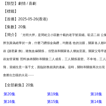
【類型】劇情 / 喜劇
【標籤】
【首播】2025-05-26(香港)
【集數】20集
【簡介】
「光明大押」是間屹立小區數十載的老字號當鋪。駐店二叔 公
辨別真偽絕學於一身，什麼刁鑽假金偽鑽，均難逃 他的法眼，關家各人都
叔 (謝君豪 飾)，雖無血緣關係， 但堅叔和關家各人猶如至親。關家父母早
叔如管家般 照料姊弟關聆和關俊二人成長，三人關係親密。不幸地，三人
飛，當鋪生意一落千丈，面臨財務崩潰的邊緣。這時，關聆和關俊再次出現
會擦出怎樣的火花⋯⋯
【全部劇集】20集
第20集
第19集
第18集
第16集
第15集
第14集