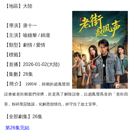
【地區】大陸
【導演】唐十一
【主演】喻鐘黎 / 錦瀧
【類型】劇情 / 愛情
【標籤】
【首播】2026-01-02(大陸)
【集數】26集
【簡介】
1995年，歸鄉的趙鳳聲因
誤會被老街鄉親們排擠，於是爲了解除誤會，以趙鳳聲爲首的「老街四
害」粉碎黑惡陰謀，化解恩怨情仇，終守住了故土安寧。
【全部劇集】26集
第26集完結