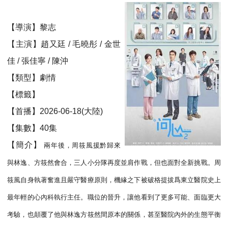
【導演】黎志
【主演】趙又廷 / 毛曉彤 / 金世
佳 / 張佳寧 / 陳沖
【類型】劇情
【標籤】
【首播】2026-06-18(大陸)
【集數】40集
【簡介】
兩年後，周筱風援黔歸來
與林逸、方筱然會合，三人小分隊再度並肩作戰，但也面對全新挑戰。周
筱風自身執著奮進且嚴守醫療原則，機緣之下被破格提拔爲東立醫院史上
最年輕的心內科執行主任。職位的晉升，讓他看到了更多可能、面臨更大
考驗，也顛覆了他與林逸方筱然間原本的關係，甚至醫院內外的生態平衡