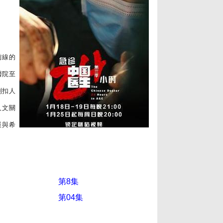
前線的
醫院至
列扣人
人文關
嚴與希
第8集
第04集