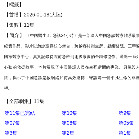
【標籤】
【首播】2026-01-18(大陸)
【集數】11集
【簡介】
《中國醫生3：急診24小時》是一部深入中國急診醫療體系最
紀實作品。影片以急診室爲核心舞台，跨越鄉村衛生所、縣級醫院、三甲
國家醫療中心，真實記錄從院前急救到術後康復的全鏈條協作。通過一系
心弦的救援故事，本片展現了中國醫護人員在生死瞬間的專業、勇氣與
懷，揭示了中國急診急救網絡如何高效運轉，守護每一個平凡生命的尊
望。
【全部劇集】11集
第11集已完結
第10集
第9集
第07集
第06集
第05集
第3集
第2集
第1集