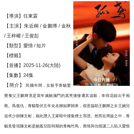
【導演】任東霖
【主演】朱近桐 / 金鵬博 / 金秋
/ 王梓權 / 王俊彭
【類型】愛情 / 短片
【標籤】
【首播】2025-11-26(大陸)
【集數】24集
【簡介】
民國年間，女殺手青貓驚
覺養父王鵬輝竟是當年滅她滿門的真兇後慘遭其追殺，幸得花姐出手相
救。爲復仇，青貓蟄伏五年化名柳如夢歸來，假意協助王鵬輝之女王婉兒
追求少帥陳文彬，藉此潛入王家暗中搜集煙土罪證。然而在周旋之中，青
貓竟發現陳文彬是她孤兒院時期的青梅竹馬，舊情與仇恨讓二人陷入愛恨