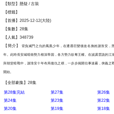
【類型】懸疑 / 古裝
【標籤】
【首播】2025-12-12(大陸)
【集數】28集
【人氣】348739
【簡介】
背負滅門之仇的鳳凰少年，在遭遇巨變後改名換姓謝淮安，
年。此時長安城暗衛勢力根深蒂固，各方勢力欲奪王權。在波譎雲詭的江
與朝堂暗戰中，謝淮安十年布局復仇之棋，一步步揭開往事迷霧，俠義之
開始。
【全部劇集】28集
第28集完結
第27集
第26集
第24集
第23集
第22集
第20集
第19集
第18集