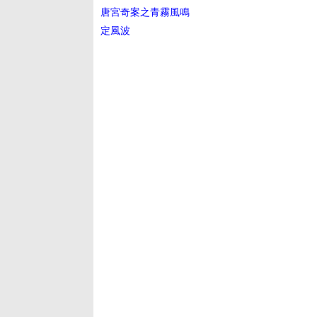
唐宮奇案之青霧風鳴
定風波