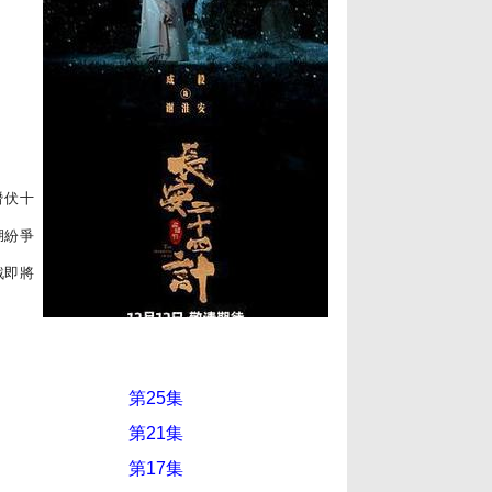
潛伏十
湖紛爭
戰即將
第25集
第21集
第17集