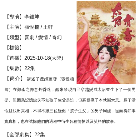
【導演】李鋮坤
【主演】張悅楠 / 王軒
【類型】喜劇 / 愛情 / 奇幻
【標籤】
【首播】2025-10-18(大陸)
【集數】22集
【簡介】
講述了產婦薑蓉（張悅楠
飾）在難產之際意外昏迷，醒來發現自己穿越變成太后並生下了一個男
嬰。但因爲記憶缺失不知孩子生父是誰，但寡婦產子本就屬大忌。爲了活
命且找出真相，不得不跟三位疑似「孩子生父」的男子周旋，從而得知事
實真相，也在試探他們的過程中衍生各種情愫以及笑料的故事。
【全部劇集】22集